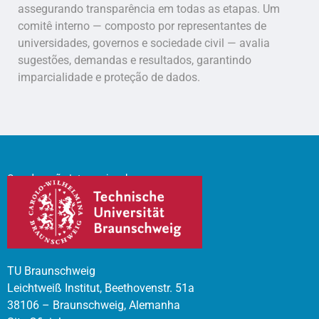
assegurando transparência em todas as etapas. Um
comitê interno — composto por representantes de
universidades, governos e sociedade civil — avalia
sugestões, demandas e resultados, garantindo
imparcialidade e proteção de dados.
Coordenação Internacional
TU Braunschweig
Leichtweiß Institut, Beethovenstr. 51a
38106 – Braunschweig, Alemanha