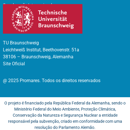
Coordenação Internacional
TU Braunschweig
Leichtweiß Institut, Beethovenstr. 51a
38106 – Braunschweig, Alemanha
Site Oficial
@ 2025 Promares. Todos os direitos reservados
O projeto é financiado pela República Federal da Alemanha, sendo o
Ministério Federal do Meio Ambiente, Proteção Climática,
Conservação da Natureza e Segurança Nuclear a entidade
responsável pela subvenção, criado em conformidade com uma
resolução do Parlamento Alemão.